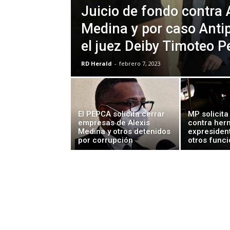
Juicio de fondo contra 
Medina y por caso Antip
el juez Deiby Timoteo 
RD Herald
-
febrero 7, 2023
El PEPCA solicita cerrar
MP solicita
empresas de Alexis
contra her
Medina y otros detenidos
expresiden
por corrupción
otros funci