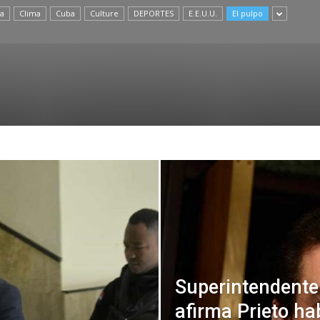
a
Clima
Cuba
Culture
DEPORTES
E.E.U.U.
El pulpo
Superintendente
afirma Prieto ha