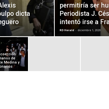
Alexis
permitiría ser h
ulpo dicta
Periodista J. Cé
Peguero
intentó irse a Fr
RD Herald
-
diciembre 1, 2020
 coerción
manos de
te Medina y
onarios