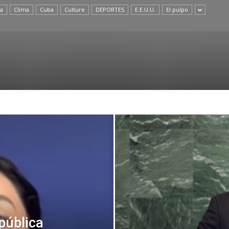
a
Clima
Cuba
Culture
DEPORTES
E.E.U.U.
El pulpo
pública