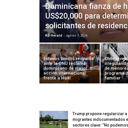
Dominicana fianza de h
US$20,000 para determ
solicitantes de residenc
RD Herald
-
agosto 7, 2026
Estados Unidos respalda
Chile inves
ante la ONU reclamo
irregularid
dominicano de mayor
de menores
acción internacional
programa d
frente a Haití
familiar
Trump propone regularizar a
migrantes indocumentados 
sectores clave: “No podemos