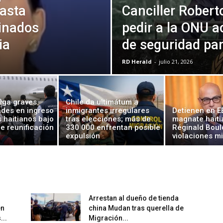
asta
Canciller Robert
inados
pedir a la ONU a
ia
de seguridad par
RD Herald
-
julio 21, 2026
tiga graves
Chile da ultimátum a
ades en ingreso
inmigrantes irregulares
Detienen en EE
 haitianos bajo
tras elecciones; más de
magnate haiti
e reunificación
330 000 enfrentan posible
Réginald Boul
expulsión
violaciones mi
Arrestan al dueño de tienda
en
china Mudan tras querella de
...
Migración...