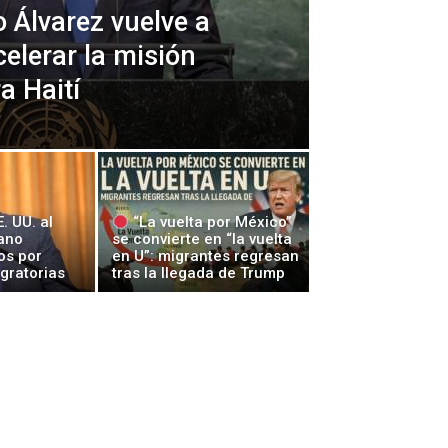
o Álvarez vuelve a
celerar la misión
a Haití
. UU. al
“La vuelta por México”
ano
se convierte en “la vuelta
os por
en U”: migrantes regresan
gratorias
tras la llegada de Trump