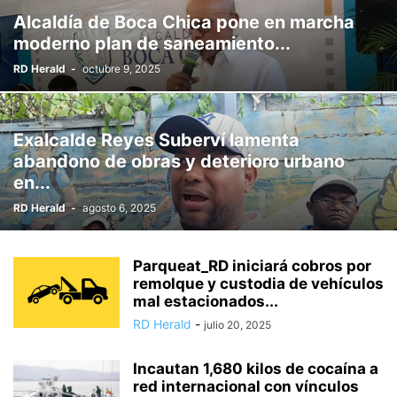
RD SE MUEVE
RECONSTRUCCION HAITI
ROBO POPULAR
Alcaldía de Boca Chica pone en marcha
SÀBADO DEL RECUERDO
SALUD
SALUD Y CIENCIA
SERIES
moderno plan de saneamiento...
SPORT
TEATRO Y CINE
TECNOLOGIA
TEMPORADA CICLONICA
RD Herald
-
octubre 9, 2025
VENEZUELA
VIDEO
WHATSAPP
XXV JUEGOS CENTROAMERICANOS
Exalcalde Reyes Suberví lamenta
abandono de obras y deterioro urbano
en...
RD Herald
-
agosto 6, 2025
Parqueat_RD iniciará cobros por
remolque y custodia de vehículos
mal estacionados...
RD Herald
-
julio 20, 2025
Incautan 1,680 kilos de cocaína a
red internacional con vínculos