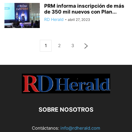
PRM informa inscripción de más
de 350 mil nuevos con Plan...
RD Herald
-
abril 27, 2023
1
2
3
SOBRE NOSOTROS
Contáctanos:
info@rdherald.com