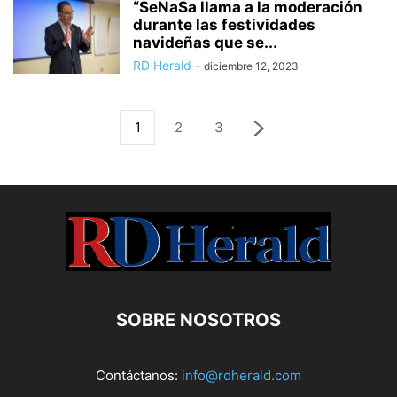
“SeNaSa llama a la moderación
durante las festividades
navideñas que se...
RD Herald
-
diciembre 12, 2023
1
2
3
SOBRE NOSOTROS
Contáctanos:
info@rdherald.com