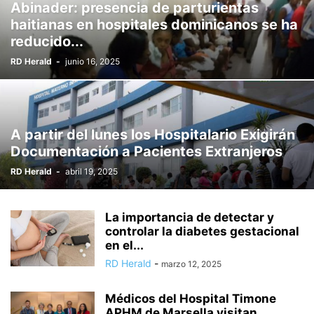
Abinader: presencia de parturientas
haitianas en hospitales dominicanos se ha
reducido...
RD Herald
-
junio 16, 2025
A partir del lunes los Hospitalario Exigirán
Documentación a Pacientes Extranjeros
RD Herald
-
abril 19, 2025
La importancia de detectar y
controlar la diabetes gestacional
en el...
RD Herald
-
marzo 12, 2025
Médicos del Hospital Timone
APHM de Marsella visitan