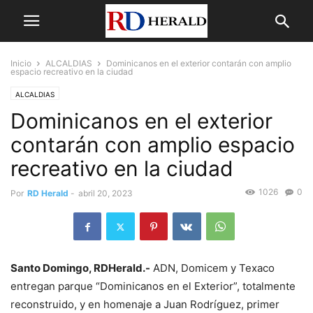
Inicio
ALCALDIAS
Dominicanos en el exterior contarán con amplio
espacio recreativo en la ciudad
ALCALDIAS
Dominicanos en el exterior
contarán con amplio espacio
recreativo en la ciudad
1026
0
Por
RD Herald
-
abril 20, 2023
Santo Domingo, RDHerald.-
ADN, Domicem y Texaco
entregan parque “Dominicanos en el Exterior”, totalmente
reconstruido, y en homenaje a Juan Rodríguez, primer