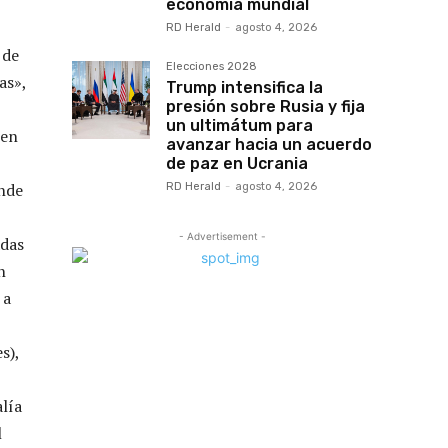
economía mundial
RD Herald
-
agosto 4, 2026
 de
Elecciones 2028
as»,
Trump intensifica la
presión sobre Rusia y fija
un ultimátum para
 en
avanzar hacia un acuerdo
de paz en Ucrania
onde
RD Herald
-
agosto 4, 2026
- Advertisement -
adas
n
 a
s),
lía
l