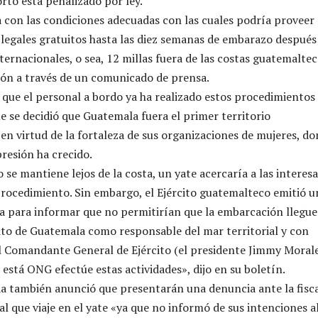
rto está penalizado por ley.
 con las condiciones adecuadas con las cuales podría proveer
legales gratuitos hasta las diez semanas de embarazo después
ternacionales, o sea, 12 millas fuera de las costas guatemaltec
ción a través de un comunicado de prensa.
 que el personal a bordo ya ha realizado estos procedimientos
ue se decidió que Guatemala fuera el primer territorio
en virtud de la fortaleza de sus organizaciones de mujeres, d
presión ha crecido.
 se mantiene lejos de la costa, un yate acercaría a las interes
 procedimiento. Sin embargo, el Ejército guatemalteco emitió u
a para informar que no permitirían que la embarcación llegue
cito de Guatemala como responsable del mar territorial y con
l Comandante General de Ejército (el presidente Jimmy Morale
 está ONG efectúe estas actividades», dijo en su boletín.
 también anunció que presentarán una denuncia ante la fisca
l que viaje en el yate «ya que no informó de sus intenciones a