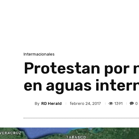
Intermacionales
Protestan por 
en aguas inter
By
RD Herald
1391
0
febrero 24, 2017