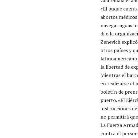
Guatemala el abo
«El buque cuenta
abortos médicos 
navegar aguas in
dijo la organiza
Zenevich explicó
otros países y q
latinoamericano 
la libertad de ex
Mientras el barco
en realizarse el
boletín de prens
puerto. «El Ejér
instrucciones de
no permitirá que
La Fuerza Armada
contra el persona