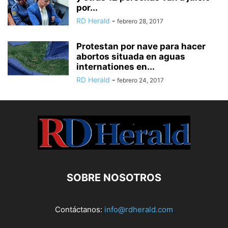
por...
RD Herald
-
febrero 28, 2017
Protestan por nave para hacer
abortos situada en aguas
internationes en...
RD Herald
-
febrero 24, 2017
SOBRE NOSOTROS
Contáctanos:
info@rdherald.com