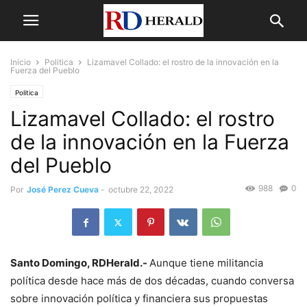
Inicio
Politica
Lizamavel Collado: el rostro de la innovación en la
Fuerza del Pueblo
Politica
Lizamavel Collado: el rostro
de la innovación en la Fuerza
del Pueblo
988
0
Por
José Perez Cueva
-
octubre 22, 2022
Santo Domingo, RDHerald.-
Aunque tiene militancia
política desde hace más de dos décadas, cuando conversa
sobre innovación política y financiera sus propuestas