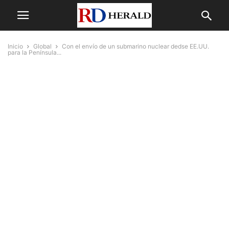
Inicio
Global
Con el envío de un submarino nuclear dedse EE.UU.
para la Península...