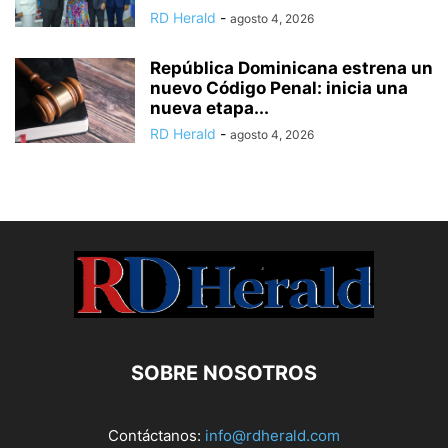
RD Herald
-
agosto 4, 2026
República Dominicana estrena un
nuevo Código Penal: inicia una
nueva etapa...
RD Herald
-
agosto 4, 2026
SOBRE NOSOTROS
Contáctanos:
info@rdherald.com