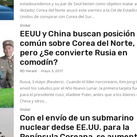
estadounidense y su par de Seúl tienen como objetivo matar a
dictador Corea del Norte acusó este viernes a la CIA de Estado
Unidos de conspirar con Corea del Sur...
Global
EEUU y China buscan posición
común sobre Corea del Norte,
pero ¿Se convierte Rusia en
comodín?
RD Herald
-
mayo 3, 2017
Rusia, 3 mayo (Reuters) - Cuando el líder norcoreano, Kim Jong 
envió los saludos por el Año Nuevo Lunar, la primera tarjeta fu
para el presidente ruso, Vladimir Putin, antes que a los líderes
China y otros...
Global
Con el envío de un submarino
nuclear dedse EE.UU. para la
Península Coreana, se aumen