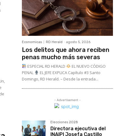
l
s
Economicas
RD Herald
-
agosto 5, 2026
Los delitos que ahora reciben
penas mucho más severas
ESPECIAL RD HERALD
EL NUEVO CÓDIGO
PENAL
EL JEFE EXPLICA Capítulo #3 Santo
Domingo, RD Herald. – Desde la entrada...
Un,
e
 de
- Advertisement -
Elecciones 2028
Directora ejecutiva del
ta
INAIPI Josefa Castillo