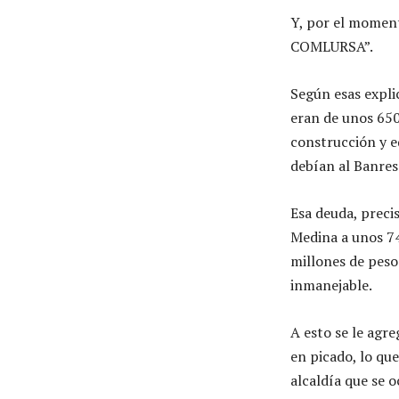
Y, por el moment
COMLURSA”.
Según esas explic
eran de unos 650
construcción y e
debían al Banre
Esa deuda, preci
Medina a unos 74
millones de peso
inmanejable.
A esto se le agr
en picado, lo qu
alcaldía que se 