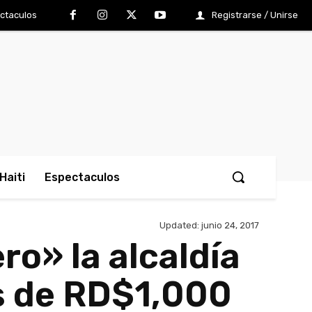
ctaculos
Registrarse / Unirse
Haiti
Espectaculos
Updated:
junio 24, 2017
ro» la alcaldía
s de RD$1,000