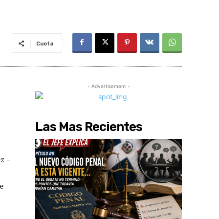
Cuota
- Advertisement -
Las Mas Recientes
z –
e