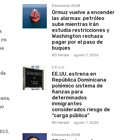
Elecciones 2028
Ormuz vuelve a encender
las alarmas: petróleo
sube mientras Irán
estudia restricciones y
a
Washington rechaza
 en
pagar por el paso de
ba
buques
RD Herald
-
agosto 7, 2026
E.E.U.U.
ida
EE.UU. estrena en
República Dominicana
polémico sistema de
fianzas para
bana,
determinados
inmigrantes
no
considerados riesgo de
“carga pública”
RD Herald
-
agosto 7, 2026
013.
Elecciones 2028