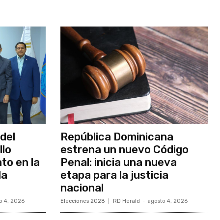
del
República Dominicana
llo
estrena un nuevo Código
to en la
Penal: inicia una nueva
la
etapa para la justicia
nacional
o 4, 2026
Elecciones 2028
RD Herald
-
agosto 4, 2026