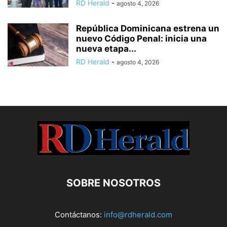
RD Herald
-
agosto 4, 2026
República Dominicana estrena un
nuevo Código Penal: inicia una
nueva etapa...
RD Herald
-
agosto 4, 2026
SOBRE NOSOTROS
Contáctanos:
info@rdherald.com