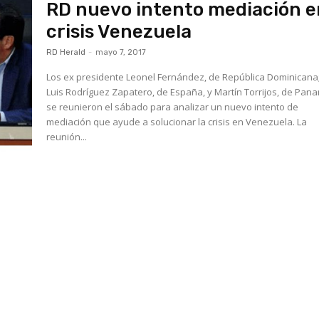
RD nuevo intento mediación e
crisis Venezuela
RD Herald
-
mayo 7, 2017
Los ex presidente Leonel Fernández, de República Dominicana;
Luis Rodríguez Zapatero, de España, y Martín Torrijos, de Pan
se reunieron el sábado para analizar un nuevo intento de
mediación que ayude a solucionar la crisis en Venezuela. La
reunión...