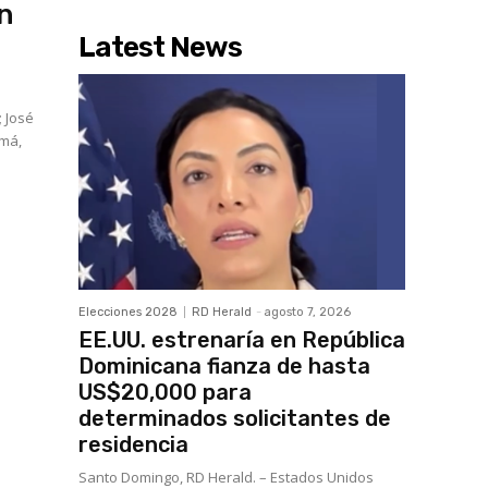
n
Latest News
 José
amá,
Elecciones 2028
RD Herald
-
agosto 7, 2026
EE.UU. estrenaría en República
Dominicana fianza de hasta
US$20,000 para
determinados solicitantes de
residencia
Santo Domingo, RD Herald. – Estados Unidos