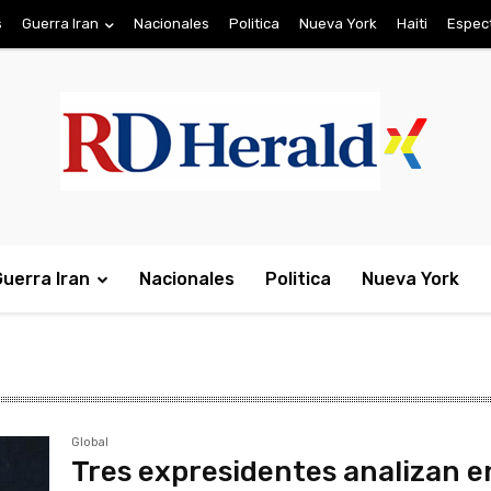
s
Guerra Iran
Nacionales
Politica
Nueva York
Haiti
Espec
Guerra Iran
Nacionales
Politica
Nueva York
Global
Tres expresidentes analizan e