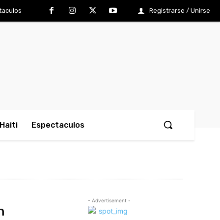
taculos
Registrarse / Unirse
Haiti
Espectaculos
- Advertisement -
n