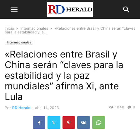
Inicio
Intermacionales
«Relaciones entre Brasil y China serán “claves
para la estabilidad y la...
Intermacionales
«Relaciones entre Brasil y
China serán “claves para la
estabilidad y la paz
mundiales” afirma Xi, ante
Lula
1040
0
Por
RD Herald
-
abril 14, 2023