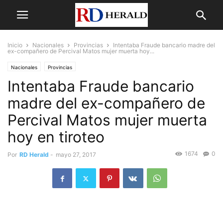
Inicio
Nacionales
Provincias
Intentaba Fraude bancario madre del
ex-compañero de Percival Matos mujer muerta hoy...
Nacionales
Provincias
Intentaba Fraude bancario
madre del ex-compañero de
Percival Matos mujer muerta
hoy en tiroteo
1674
0
Por
RD Herald
-
mayo 27, 2017