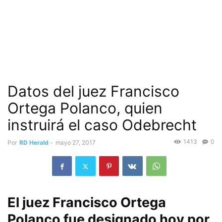
Datos del juez Francisco
Ortega Polanco, quien
instruirá el caso Odebrecht
1413
0
Por
RD Herald
-
mayo 27, 2017
El juez Francisco Ortega
Polanco fue designado hoy por