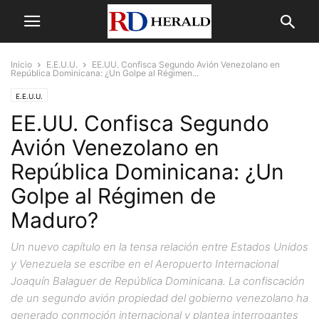
Inicio
E.E.U.U.
EE.UU. Confisca Segundo Avión Venezolano en
República Dominicana: ¿Un Golpe al Régimen...
E.E.U.U.
EE.UU. Confisca Segundo
Avión Venezolano en
República Dominicana: ¿Un
Golpe al Régimen de
Maduro?
Un nuevo capítulo en la tensa relación entre Estados Unidos
y Venezuela se escribe en el Aeropuerto Internacional
Joaquín Balaguer de República Dominicana. La confiscación
de un segundo avión propiedad del gobierno venezolano ha
generado conmoción internacional y plantea interrogantes