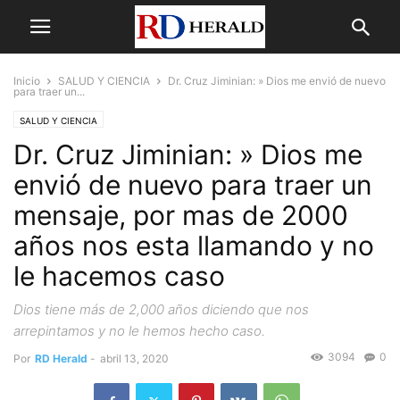
Inicio
SALUD Y CIENCIA
Dr. Cruz Jiminian: » Dios me envió de nuevo
para traer un...
SALUD Y CIENCIA
Dr. Cruz Jiminian: » Dios me
envió de nuevo para traer un
mensaje, por mas de 2000
años nos esta llamando y no
le hacemos caso
Dios tiene más de 2,000 años diciendo que nos
arrepintamos y no le hemos hecho caso.
3094
0
Por
RD Herald
-
abril 13, 2020