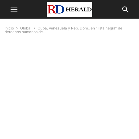
Inicio
Global
Cuba, Venezuela y Rep. Dom., en “lista negra” de
derechos humanos de...