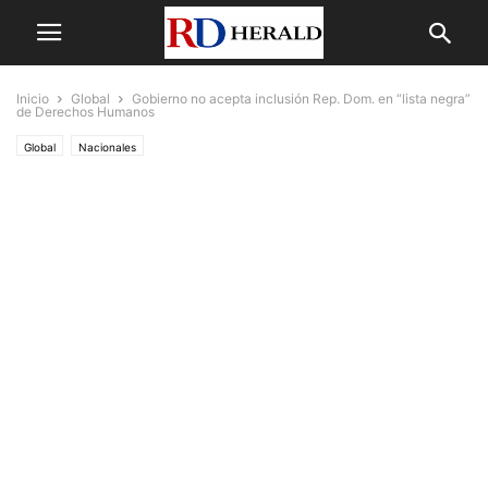
Inicio
Global
Gobierno no acepta inclusión Rep. Dom. en “lista negra”
de Derechos Humanos
Global
Nacionales