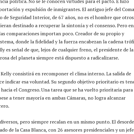
cia política. No se le conocen virtudes para el pacto. E hizo
portación y expulsión de inmigrantes. El antiguo jefe del Com
io de Seguridad Interior, de 67 años, no es el hombre que otros
eran destinado a recuperar la sintonía y el consenso. Pero en
las comparaciones importan poco. Creador de su propio y
stema, donde la fidelidad y la fuerza encabezan la cadena trófi
lly es señal de que, lejos de cualquier freno, el presidente de la
osa del planeta siempre está dispuesto a radicalizarse.
 Kelly consistirá en recomponer el clima interno. La salida de
e indicar esa voluntad. Su segundo objetivo prioritario es ten
 hacia el Congreso. Una tarea que se ha vuelto prioritaria para
pese a tener mayoría en ambas Cámaras, no logra alcanzar
cero.
diversos, pero siempre recalan en un mismo punto. El desord
ado de la Casa Blanca, con 26 asesores presidenciales y un jefe