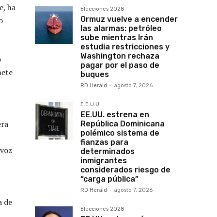
e, ha
Elecciones 2028
Ormuz vuelve a encender
o
las alarmas: petróleo
sube mientras Irán
estudia restricciones y
Washington rechaza
o
pagar por el paso de
nete
buques
RD Herald
-
agosto 7, 2026
E.E.U.U.
EE.UU. estrena en
era
República Dominicana
polémico sistema de
fianzas para
avoz
determinados
inmigrantes
considerados riesgo de
“carga pública”
RD Herald
-
agosto 7, 2026
a de
Elecciones 2028