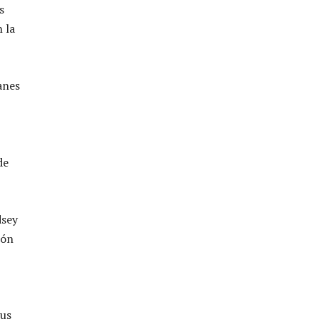
s
 la
anes
de
dsey
ión
sus