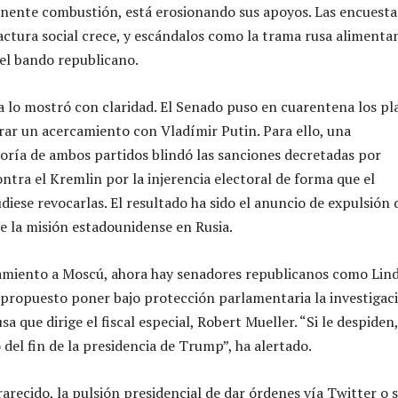
nente combustión, está erosionando sus apoyos. Las encuesta
ractura social crece, y escándalos como la trama rusa alimentan
el bando republicano.
 lo mostró con claridad. El Senado puso en cuarentena los pl
ar un acercamiento con Vladímir Putin. Para ello, una
ría de ambos partidos blindó las sanciones decretadas por
tra el Kremlin por la injerencia electoral de forma que el
diese revocarlas. El resultado ha sido el anuncio de expulsión 
 la misión estadounidense en Rusia.
camiento a Moscú, ahora hay senadores republicanos como Lin
propuesto poner bajo protección parlamentaria la investigac
sa que dirige el fiscal especial, Robert Mueller. “Si le despiden,
o del fin de la presidencia de Trump”, ha alertado.
arecido, la pulsión presidencial de dar órdenes vía Twitter o 