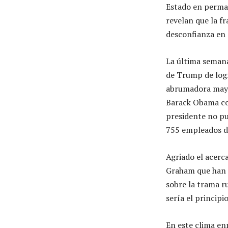
Estado en perma
revelan que la f
desconfianza en 
La última semana
de Trump de logr
abrumadora mayo
Barack Obama con
presidente no pu
755 empleados de
Agriado el acer
Graham que han 
sobre la trama ru
sería el principi
En este clima enr