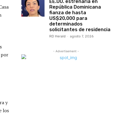
EE.UU. estrenaría en
 Casa
República Dominicana
fianza de hasta
n
US$20,000 para
determinados
solicitantes de residencia
RD Herald
-
agosto 7, 2026
s
- Advertisement -
 por
ra y
e los