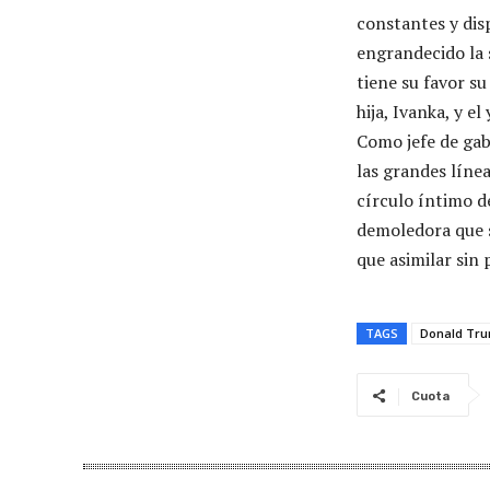
constantes y dis
engrandecido la s
tiene su favor su
hija, Ivanka, y e
Como jefe de gab
las grandes línea
círculo íntimo d
demoledora que s
que asimilar sin 
TAGS
Donald Tr
Cuota