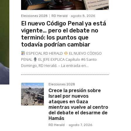
Elecciones 2028
RD Herald
-
agosto 8, 2026
El nuevo Código Penal ya está
vigente… pero el debate no
terminó: los puntos que
todavía podrían cambiar
ESPECIAL RD HERALD
EL NUEVO CÓDIGO
PENAL
EL JEFE EXPLICA Capítulo #6 Santo
Domingo, RD Herald. – La entrada en...
Elecciones 2028
Crece la presión sobre
Israel por nuevos
ataques en Gaza
mientras vuelve al centro
del debate el desarme de
Hamás
RD Herald
-
agosto 7, 2026