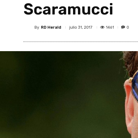
Scaramucci
By
RD Herald
1461
0
julio 31, 2017