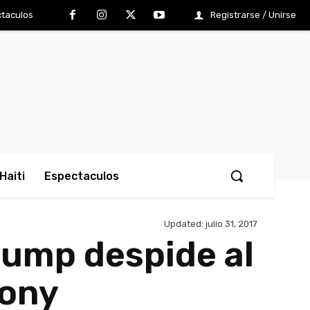
taculos
Registrarse / Unirse
Haiti
Espectaculos
Updated:
julio 31, 2017
Trump despide al
hony