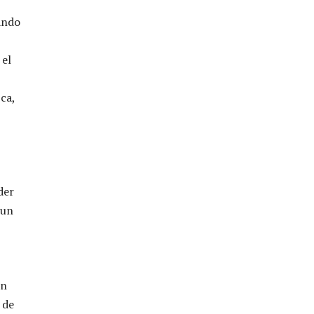
ando
 el
ca,
der
 un
en
 de