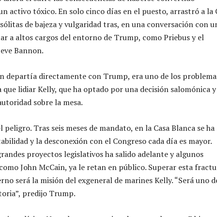
 activo tóxico. En solo cinco días en el puesto, arrastró a la
nsólitas de bajeza y vulgaridad tras, en una conversación con u
ltar a altos cargos del entorno de Trump, como Priebus y el
Steve Bannon.
en departía directamente con Trump, era uno de los problema
a que lidiar Kelly, que ha optado por una decisión salomónica y
autoridad sobre la mesa.
l peligro. Tras seis meses de mandato, en la Casa Blanca se ha
tabilidad y la desconexión con el Congreso cada día es mayor.
randes proyectos legislativos ha salido adelante y algunos
como John McCain, ya le retan en público. Superar esta fractu
rno será la misión del exgeneral de marines Kelly. “Será uno d
toria”, predijo Trump.