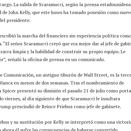
cargo. La salida de Scaramucci, según la prensa estadounidens
ud de John Kelly, que este lunes ha tomado posesión como nuev
del presidente.
escribió la marcha del financiero sin experiencia política com
a. “El señor Scaramucci creyó que era mejor dar al jefe de gabi
zarra limpia y la habilidad de construir su propio equipo. Le
r”, señaló la oficina de prensa en un comunicado.
 de Comunicación, un antiguo tiburón de Wall Street, es la terc
 Blanca en menos de dos semanas. Tras el nombramiento de
 Spicer presentó su dimisión el pasado 21 de julio como port
ado viernes, al día siguiente de que Scaramucci le insultara
ump prescindió de Reince Priebus como jefe de gabinete.
ebus y su sustitución por Kelly se interpretó como una victori
 ahora él sufre las consecuencias de haberse convertido