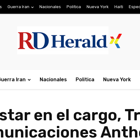
s
Guerra Iran
Nacionales
Politica
Nueva York
Haiti
Espec
Guerra Iran
Nacionales
Politica
Nueva York
estar en el cargo, 
omunicaciones Ant