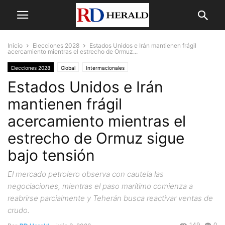
Inicio
Elecciones 2028
Estados Unidos e Irán mantienen frágil
acercamiento mientras el estrecho de Ormuz...
Elecciones 2028
Global
Intermacionales
Estados Unidos e Irán
mantienen frágil
acercamiento mientras el
estrecho de Ormuz sigue
bajo tensión
El mercado petrolero observa con cautela las
negociaciones, mientras el paso marítimo comienza a
reabrirse parcialmente y Teherán busca reactivar ventas de
crudo.
149
0