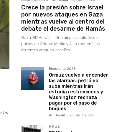
Crece la presión sobre Israel
por nuevos ataques en Gaza
mientras vuelve al centro del
debate el desarme de Hamás
Gaza, RD Herald. – Una amplia coalición de
países de Oriente Medio y Asia condenó los
recientes ataques israelíes...
Elecciones 2028
Ormuz vuelve a encender
las alarmas: petróleo
sube mientras Irán
estudia restricciones y
Washington rechaza
pagar por el paso de
buques
ste.
RD Herald
-
agosto 7, 2026
E.E.U.U.