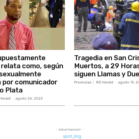
upuestamente
Tragedia en San Cris
relata como, según
Muertos, a 29 Hora
e sexualmente
siguen Llamas y Duel
a por comunicador
Provincias
RD Herald
-
agosto 15, 2
o Plata
Herald
-
agosto 26, 2023
- Advertisement -