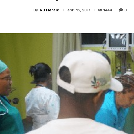
By
RD Herald
1444
0
abril 15, 2017