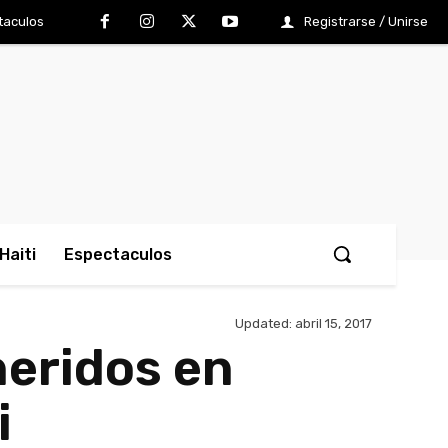
taculos
Registrarse / Unirse
Haiti
Espectaculos
Updated:
abril 15, 2017
heridos en
i