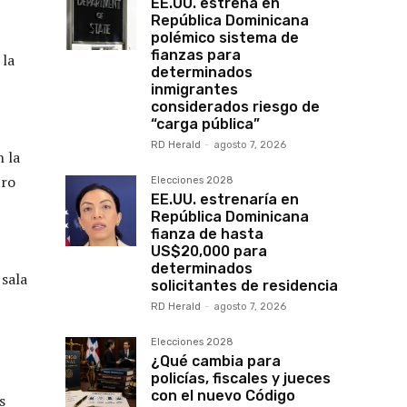
EE.UU. estrena en
República Dominicana
polémico sistema de
fianzas para
 la
determinados
inmigrantes
considerados riesgo de
“carga pública”
RD Herald
-
agosto 7, 2026
n la
tro
Elecciones 2028
EE.UU. estrenaría en
República Dominicana
fianza de hasta
US$20,000 para
determinados
 sala
solicitantes de residencia
RD Herald
-
agosto 7, 2026
Elecciones 2028
¿Qué cambia para
policías, fiscales y jueces
con el nuevo Código
s