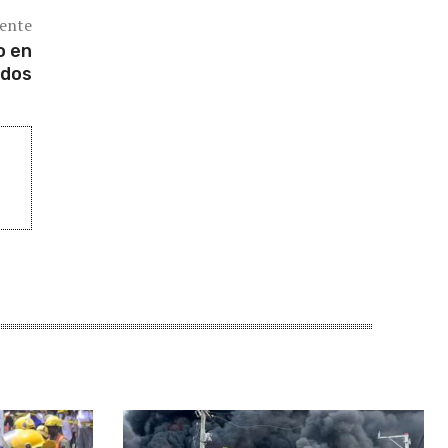
iente
o en
idos