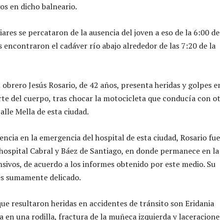
os en dicho balneario.
ares se percataron de la ausencia del joven a eso de la 6:00 de
s encontraron el cadáver río abajo alrededor de las 7:20 de la
 obrero Jesús Rosario, de 42 años, presenta heridas y golpes e
rte del cuerpo, tras chocar la motocicleta que conducía con o
alle Mella de esta ciudad.
tencia en la emergencia del hospital de esta ciudad, Rosario fue
l hospital Cabral y Báez de Santiago, en donde permanece en la
nsivos, de acuerdo a los informes obtenido por este medio. Su
es sumamente delicado.
ue resultaron heridas en accidentes de tránsito son Eridania
a en una rodilla, fractura de la muñeca izquierda y laceracione