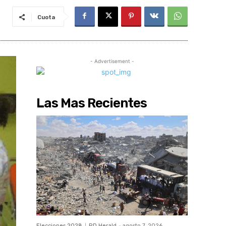
Cuota
- Advertisement -
Las Mas Recientes
Elecciones 2028
RD Herald
-
agosto 7, 2026