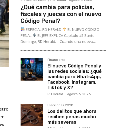
¿Qué cambia para policías,
fiscales y jueces con el nuevo
Código Penal?
ESPECIAL RD HERALD
EL NUEVO CÓDIGO
PENAL
EL JEFE EXPLICA Capítulo #5 Santo
Domingo, RD Herald. – Cuando una nueva...
Financieras
El nuevo Código Penal y
las redes sociales: ¿qué
cambia para WhatsApp,
Facebook, Instagram,
TikTok y X?
RD Herald
-
agosto 6, 2026
e
Elecciones 2028
Metro
Los delitos que ahora
er,
reciben penas mucho
más severas
es