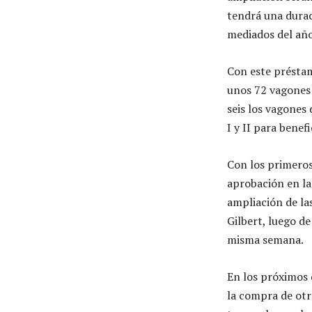
tendrá una durac
mediados del añ
Con este préstam
unos 72 vagones 
seis los vagones 
I y II para benef
Con los primeros
aprobación en la
ampliación de l
Gilbert, luego de
misma semana.
En los próximos 
la compra de otr