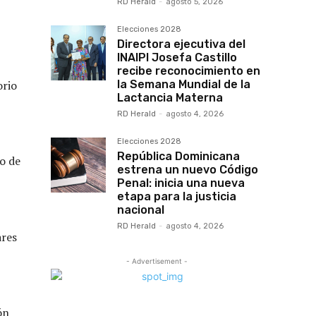
RD Herald
-
agosto 5, 2026
Elecciones 2028
Directora ejecutiva del
INAIPI Josefa Castillo
recibe reconocimiento en
la Semana Mundial de la
orio
Lactancia Materna
RD Herald
-
agosto 4, 2026
Elecciones 2028
República Dominicana
o de
estrena un nuevo Código
Penal: inicia una nueva
etapa para la justicia
nacional
RD Herald
-
agosto 4, 2026
ares
- Advertisement -
ón