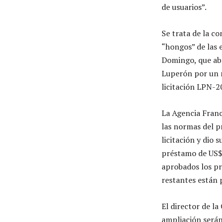
de usuarios”.
Se trata de la c
“hongos” de las 
Domingo, que aba
Luperón por un 
licitación LPN-2
La Agencia Franc
las normas del p
licitación y dio
préstamo de US$1
aprobados los pr
restantes están 
El director de la
ampliación serán