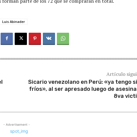
es forman parte de los 72 que se comprarán en total.
Luis Abinader
Artículo sigu
el
Sicario venezolano en Perú: «ya tengo s
fríos», al ser apresado luego de asesina
8va vict
- Advertisement -