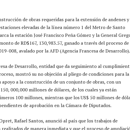
onstrucción de obras requeridas para la extensión de andenes y
estaciones elevadas de la línea número 1 del Metro de Santo
rca la estación José Francisco Peña Gómez y la General Greg
monto de RD$167, 130,983.57, ganado a través del proceso de
019-008, avalado por la AFD (Agencia Francesa de Desarrollo).
esa de Desarrollo, entidad que da seguimiento al cumplimient
roceso, mostró su no objeción al pliego de condiciones para la
 su apoyo a la construcción de un conjunto de obras, con un
50, 000,000 millones de dólares, de los cuales ya están
imeros 100 millones, mientras que los US$ 50 millones de dól
pendientes de aprobación en la Cámara de Diputados.
 Opret, Rafael Santos, anunció al país que los trabajos de
 realizados de manera inmediata y que el proceso de ampliaci