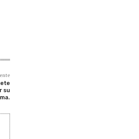
iente
iete
r su
ima.