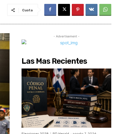
Cuota
- Advertisement -
Las Mas Recientes
Elecciones 2028
RD Herald
-
agosto 7, 2026