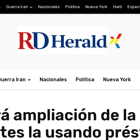
s
Guerra Iran
Nacionales
Politica
Nueva York
Haiti
Espec
Guerra Iran
Nacionales
Politica
Nueva York
á ampliación de la 
tes la usando pré