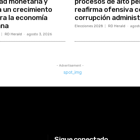
dad monetaria y
procesos de alto per
 un crecimiento
reafirma ofensiva c
ara la economía
corrupción administ
ana
Elecciones 2028
RD Herald
-
agost
RD Herald
-
agosto 3, 2026
- Advertisement -
Sigue conectado