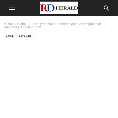
Inicio
Global
Joao y Monica: Coinciden en que campañas de El
Salvador y Angola fueron...
Global
Lava Jato