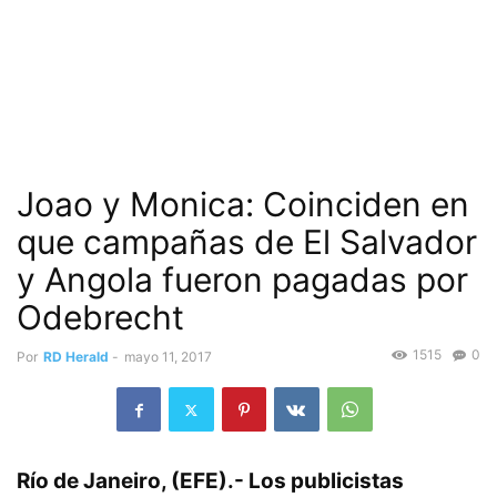
Joao y Monica: Coinciden en
que campañas de El Salvador
y Angola fueron pagadas por
Odebrecht
1515
0
Por
RD Herald
-
mayo 11, 2017
Río de Janeiro, (EFE).-
Los publicistas