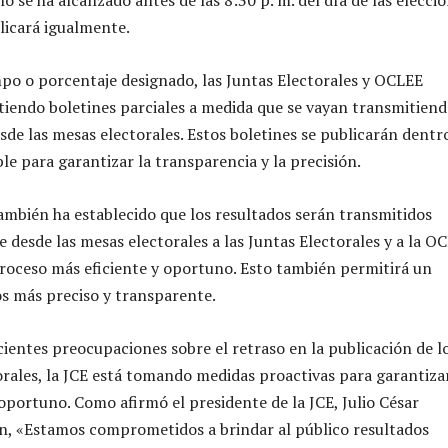
o se ha alcanzado antes de las 8:30 p. m. del día de las eleccio
blicará igualmente.
po o porcentaje designado, las Juntas Electorales y OCLEE
iendo boletines parciales a medida que se vayan transmitien
sde las mesas electorales. Estos boletines se publicarán dentr
le para garantizar la transparencia y la precisión.
ambién ha establecido que los resultados serán transmitidos
 desde las mesas electorales a las Juntas Electorales y a la O
oceso más eficiente y oportuno. Esto también permitirá un
s más preciso y transparente.
ecientes preocupaciones sobre el retraso en la publicación de l
orales, la JCE está tomando medidas proactivas para garantiza
 oportuno. Como afirmó el presidente de la JCE, Julio César
, «Estamos comprometidos a brindar al público resultados