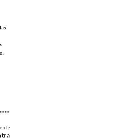
las
s
n.
iente
ntra