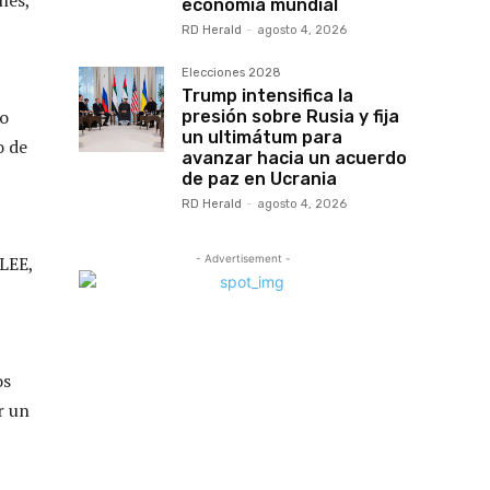
nes,
economía mundial
RD Herald
-
agosto 4, 2026
Elecciones 2028
Trump intensifica la
do
presión sobre Rusia y fija
un ultimátum para
o de
avanzar hacia un acuerdo
de paz en Ucrania
RD Herald
-
agosto 4, 2026
- Advertisement -
CLEE,
os
r un