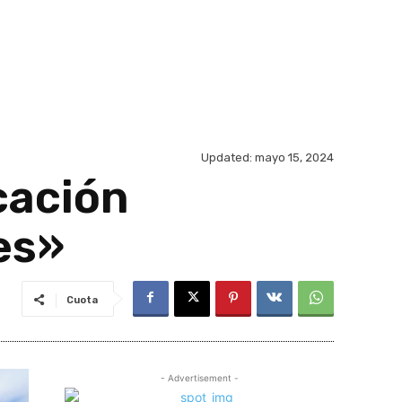
Updated:
mayo 15, 2024
cación
es»
Cuota
- Advertisement -