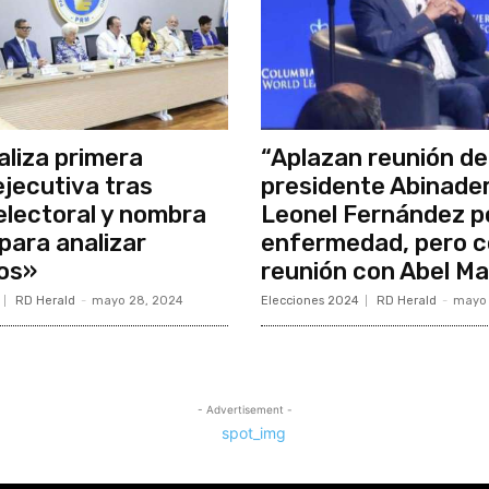
liza primera
“Aplazan reunión de
ejecutiva tras
presidente Abinade
 electoral y nombra
Leonel Fernández p
para analizar
enfermedad, pero c
os»
reunión con Abel Ma
RD Herald
-
mayo 28, 2024
Elecciones 2024
RD Herald
-
mayo 
- Advertisement -