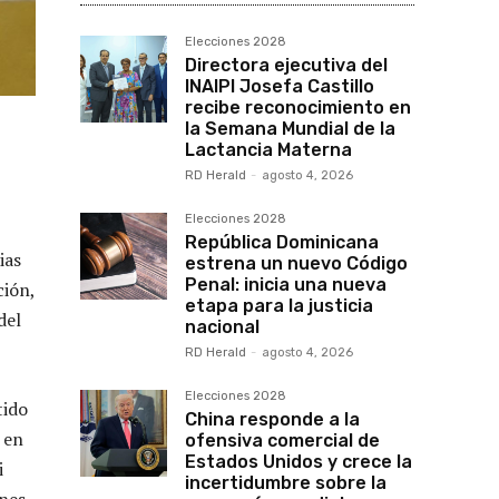
Elecciones 2028
Directora ejecutiva del
INAIPI Josefa Castillo
recibe reconocimiento en
la Semana Mundial de la
Lactancia Materna
RD Herald
-
agosto 4, 2026
Elecciones 2028
República Dominicana
ias
estrena un nuevo Código
Penal: inicia una nueva
ción,
etapa para la justicia
del
nacional
RD Herald
-
agosto 4, 2026
Elecciones 2028
tido
China responde a la
 en
ofensiva comercial de
Estados Unidos y crece la
i
incertidumbre sobre la