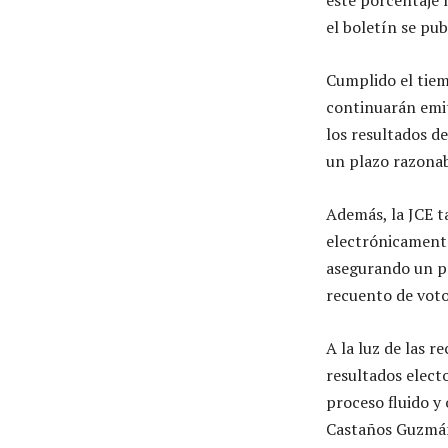
este porcentaje n
el boletín se pu
Cumplido el tiem
continuarán emit
los resultados de
un plazo razonab
Además, la JCE t
electrónicamente
asegurando un pr
recuento de voto
A la luz de las r
resultados elect
proceso fluido y
Castaños Guzmán