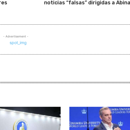
res
noticias “falsas” dirigidas a Abin
- Advertisement -