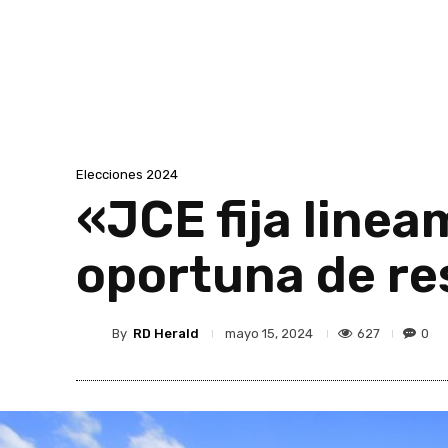
Elecciones 2024
«JCE fija linea
oportuna de re
By
RD Herald
627
0
mayo 15, 2024