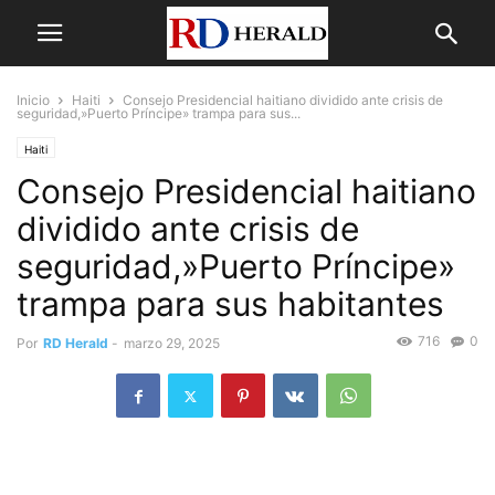
Inicio
Haiti
Consejo Presidencial haitiano dividido ante crisis de
seguridad,»Puerto Príncipe» trampa para sus...
Haiti
Consejo Presidencial haitiano
dividido ante crisis de
seguridad,»Puerto Príncipe»
trampa para sus habitantes
716
0
Por
RD Herald
-
marzo 29, 2025