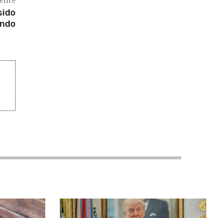
iente
sido
ondo