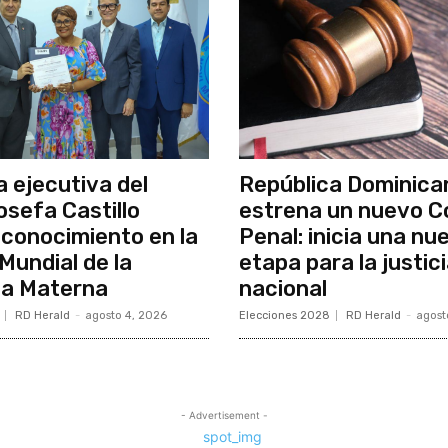
a ejecutiva del
República Dominica
osefa Castillo
estrena un nuevo C
econocimiento en la
Penal: inicia una nu
undial de la
etapa para la justic
ia Materna
nacional
RD Herald
-
agosto 4, 2026
Elecciones 2028
RD Herald
-
agost
- Advertisement -