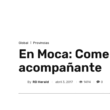
Global
Provincias
En Moca: Comer
acompañante
By
RD Herald
1494
0
abril 3, 2017