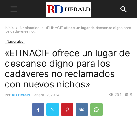
Inicio
Nacionales
«El INACIF ofrece un lugar de descanso digno para
los cadáveres no...
Nacionales
«El INACIF ofrece un lugar de
descanso digno para los
cadáveres no reclamados
con nuevos nichos»
794
0
Por
RD Herald
-
enero 17, 2024