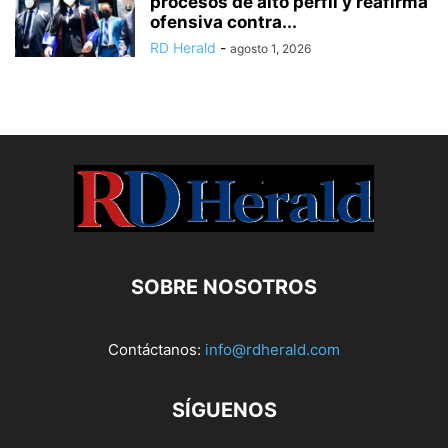
procesos de alto perfil y reafirma
ofensiva contra...
RD Herald
-
agosto 1, 2026
SOBRE NOSOTROS
Contáctanos:
info@rdherald.com
SÍGUENOS