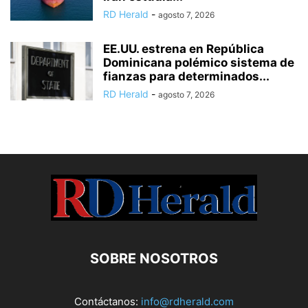
RD Herald
-
agosto 7, 2026
EE.UU. estrena en República
Dominicana polémico sistema de
fianzas para determinados...
RD Herald
-
agosto 7, 2026
SOBRE NOSOTROS
Contáctanos:
info@rdherald.com