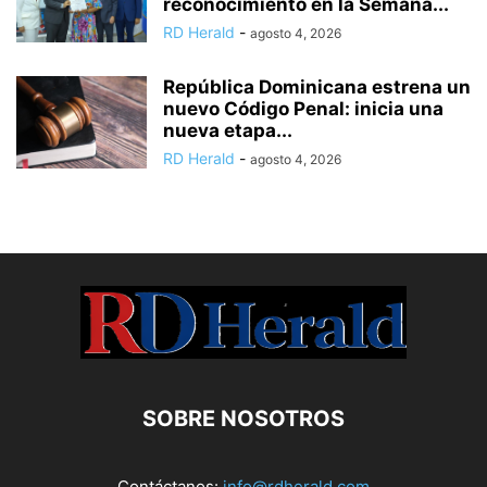
reconocimiento en la Semana...
RD Herald
-
agosto 4, 2026
República Dominicana estrena un
nuevo Código Penal: inicia una
nueva etapa...
RD Herald
-
agosto 4, 2026
SOBRE NOSOTROS
Contáctanos:
info@rdherald.com