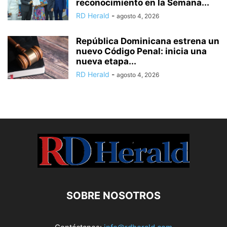
reconocimiento en la Semana...
RD Herald
-
agosto 4, 2026
República Dominicana estrena un
nuevo Código Penal: inicia una
nueva etapa...
RD Herald
-
agosto 4, 2026
SOBRE NOSOTROS