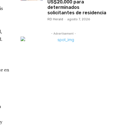
US$20,000 para
determinados
is
solicitantes de residencia
RD Herald
-
agosto 7, 2026
,
- Advertisement -
d.
ue en
a
 y