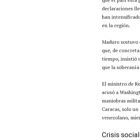
que el país está 
declaraciones l
han intensificad
en la región.
Maduro sostuvo q
que, de concreta
tiempo, insistió 
que la soberanía
El ministro de R
acusó a Washingt
maniobras milita
Caracas, solo un
venezolano, mien
Crisis socia