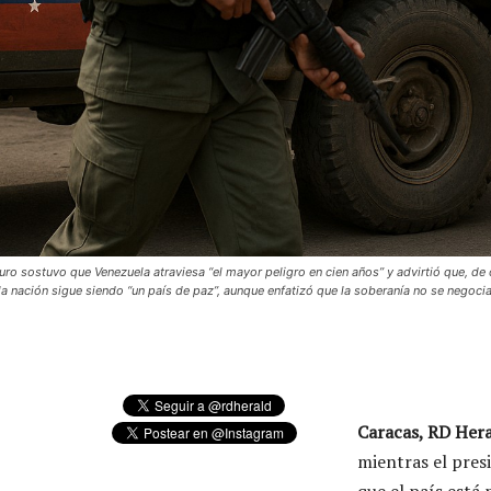
ro sostuvo que Venezuela atraviesa “el mayor peligro en cien años” y advirtió que, de 
la nación sigue siendo “un país de paz”, aunque enfatizó que la soberanía no se negocia
Caracas, RD Hera
mientras el pres