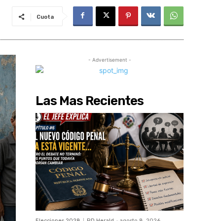
Cuota
- Advertisement -
Las Mas Recientes
Elecciones 2028
RD Herald
-
agosto 8, 2026