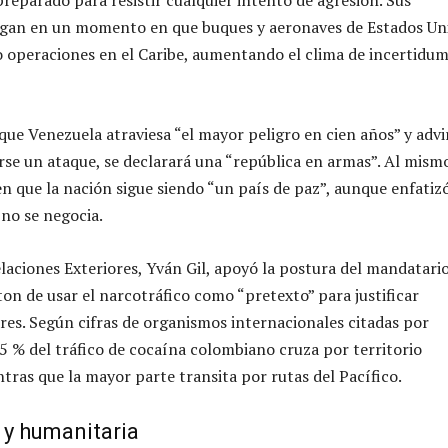
preparado para resistir cualquier intento de agresión. Sus
legan en un momento en que buques y aeronaves de Estados Un
o operaciones en el Caribe, aumentando el clima de incertidu
ue Venezuela atraviesa “el mayor peligro en cien años” y advi
rse un ataque, se declarará una “república en armas”. Al mism
en que la nación sigue siendo “un país de paz”, aunque enfatiz
 no se negocia.
elaciones Exteriores, Yván Gil, apoyó la postura del mandatario
on de usar el narcotráfico como “pretexto” para justificar
res. Según cifras de organismos internacionales citadas por
 5 % del tráfico de cocaína colombiano cruza por territorio
tras que la mayor parte transita por rutas del Pacífico.
l y humanitaria