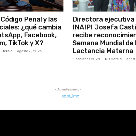
 Código Penal y las
Directora ejecutiva 
ciales: ¿qué cambia
INAIPI Josefa Casti
atsApp, Facebook,
recibe reconocimien
m, TikTok y X?
Semana Mundial de 
Lactancia Materna
 Herald
-
agosto 6, 2026
Elecciones 2028
RD Herald
-
agost
- Advertisement -