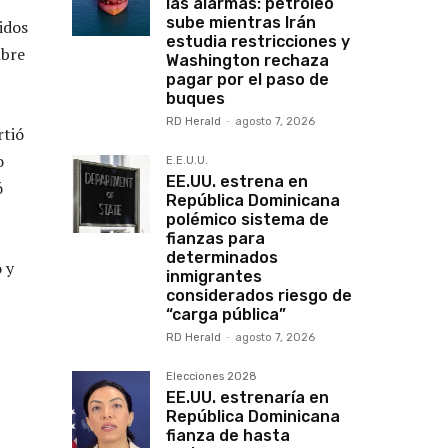
las alarmas: petróleo
sube mientras Irán
idos
estudia restricciones y
mbre
Washington rechaza
pagar por el paso de
buques
RD Herald
-
agosto 7, 2026
rtió
o
E.E.U.U.
EE.UU. estrena en
ó
República Dominicana
polémico sistema de
fianzas para
determinados
 y
inmigrantes
considerados riesgo de
“carga pública”
RD Herald
-
agosto 7, 2026
Elecciones 2028
EE.UU. estrenaría en
República Dominicana
fianza de hasta