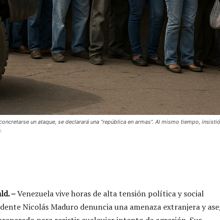
concretarse un ataque, se declarará una “república en armas”. Al mismo tiempo, insisti
.
ld. –
Venezuela vive horas de alta tensión política y social
idente Nicolás Maduro denuncia una amenaza extranjera y as