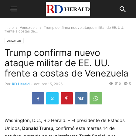
Inicio
Venezuela
Trump confirma nuevo ataque militar de EE. UU.
frente a costas de...
Venezuela
Trump confirma nuevo
ataque militar de EE. UU.
frente a costas de Venezuela
615
0
Por
RD Herald
-
octubre 15, 2025
Washington, D.C., RD Herald. – El presidente de Estados
Unidos,
Donald Trump
, confirmó este martes 14 de