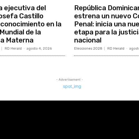
a ejecutiva del
República Dominica
osefa Castillo
estrena un nuevo C
econocimiento en la
Penal: inicia una nu
undial de la
etapa para la justic
ia Materna
nacional
RD Herald
-
agosto 4, 2026
Elecciones 2028
RD Herald
-
agost
- Advertisement -