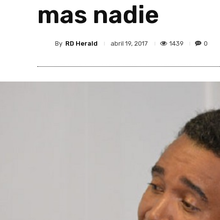
mas nadie
By
RD Herald
1439
0
abril 19, 2017