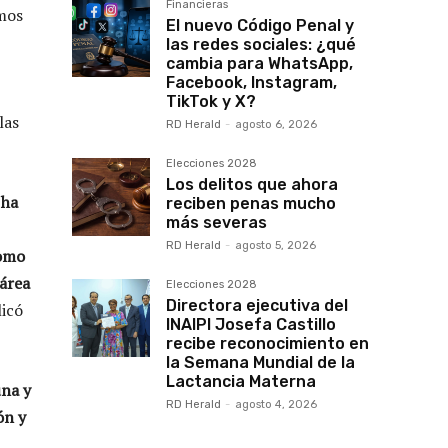
Financieras
mos
El nuevo Código Penal y
las redes sociales: ¿qué
cambia para WhatsApp,
Facebook, Instagram,
TikTok y X?
las
RD Herald
-
agosto 6, 2026
Elecciones 2028
Los delitos que ahora
 ha
reciben penas mucho
más severas
RD Herald
-
agosto 5, 2026
como
área
Elecciones 2028
Directora ejecutiva del
icó
INAIPI Josefa Castillo
recibe reconocimiento en
la Semana Mundial de la
Lactancia Materna
una y
RD Herald
-
agosto 4, 2026
ón y