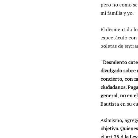
pero no como se
mi familia y yo.
El desmentido lo 
espectáculo con 
boletas de entra
“Desmiento cate
divulgado sobre m
concierto, con m
ciudadanos. Pag
general, no en e
Bautista en su cu
Asimismo, agreg
objetiva. Quienes
el art 25 d la Le