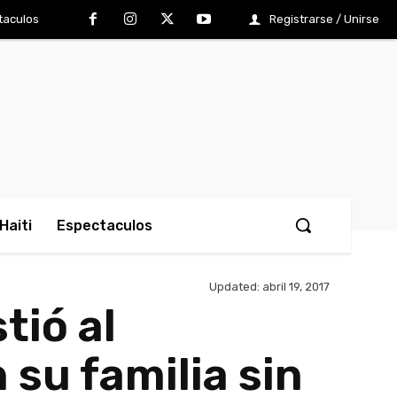
taculos
Registrarse / Unirse
Haiti
Espectaculos
Updated:
abril 19, 2017
tió al
 su familia sin