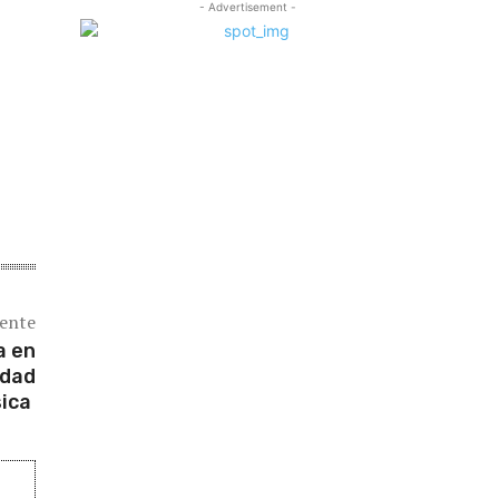
- Advertisement -
iente
a en
idad
sica