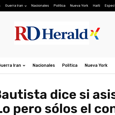
s
Guerra Iran
Nacionales
Politica
Nueva York
Haiti
Espec
Guerra Iran
Nacionales
Politica
Nueva York
utista dice si asis
o pero sólos el con