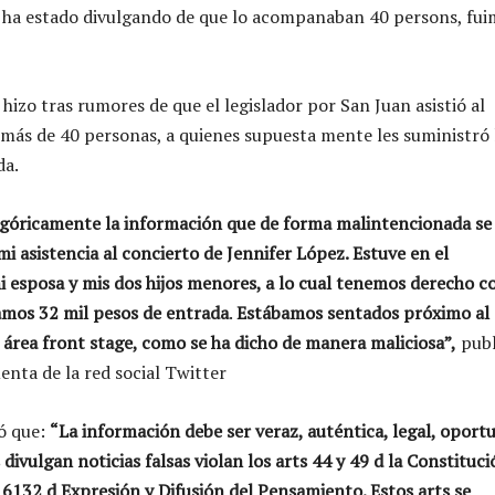
 ha estado divulgando de que lo acompanaban 40 persons, fui
hizo tras rumores de que el legislador por San Juan asistió al
más de 40 personas, a quienes supuesta mente les suministró 
da.
góricamente la información que de forma malintencionada se
i asistencia al concierto de Jennifer López. Estuve en el
i esposa y mis dos hijos menores, a lo cual tenemos derecho 
amos 32 mil pesos de entrada
.
Estábamos sentados próximo al 
l área front stage, como se ha dicho de manera maliciosa”,
publ
enta de la red social Twitter
ó que:
“La información debe ser veraz, auténtica, legal, oport
 divulgan noticias falsas violan los arts 44 y 49 d la Constituci
y 6132 d Expresión y Difusión del Pensamiento. Estos arts se