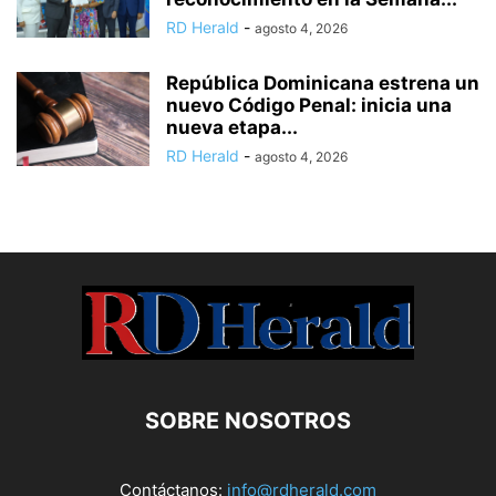
RD Herald
-
agosto 4, 2026
República Dominicana estrena un
nuevo Código Penal: inicia una
nueva etapa...
RD Herald
-
agosto 4, 2026
SOBRE NOSOTROS
Contáctanos:
info@rdherald.com