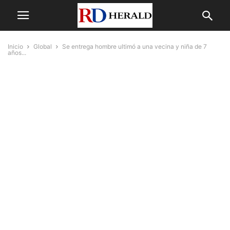
Inicio
Global
Se entrega hombre ultimó a una vecina y niña de 7
años...