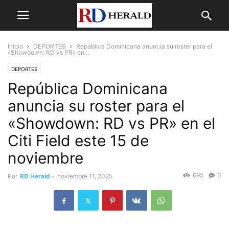
Inicio
DEPORTES
República Dominicana anuncia su roster para el
«Showdown: RD vs PR» en...
DEPORTES
República Dominicana
anuncia su roster para el
«Showdown: RD vs PR» en el
Citi Field este 15 de
noviembre
695
0
Por
RD Herald
-
noviembre 11, 2025