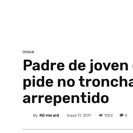
Global
Padre de joven
pide no tronchar
arrepentido
By
RD Herald
1353
0
mayo 17, 2017