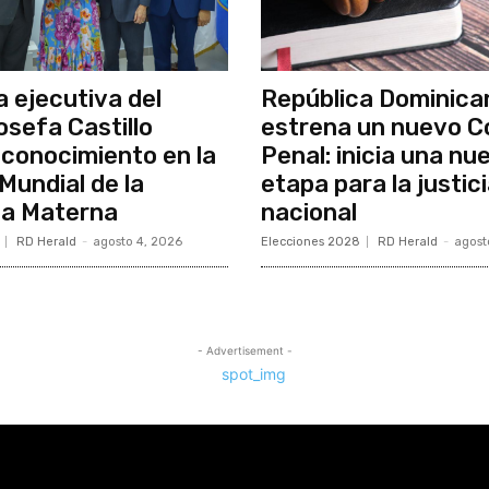
a ejecutiva del
República Dominica
osefa Castillo
estrena un nuevo C
econocimiento en la
Penal: inicia una nu
undial de la
etapa para la justic
ia Materna
nacional
RD Herald
-
agosto 4, 2026
Elecciones 2028
RD Herald
-
agost
- Advertisement -