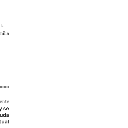
ata
milia
iente
y se
yuda
tual