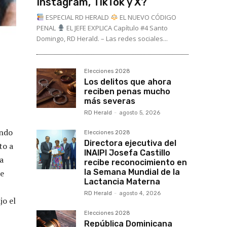
Instagram, TikTok y X?
ESPECIAL RD HERALD
EL NUEVO CÓDIGO
PENAL
EL JEFE EXPLICA Capítulo #4 Santo
Domingo, RD Herald. – Las redes sociales...
Elecciones 2028
Los delitos que ahora
reciben penas mucho
más severas
RD Herald
-
agosto 5, 2026
ando
Elecciones 2028
Directora ejecutiva del
to a
INAIPI Josefa Castillo
a
recibe reconocimiento en
la Semana Mundial de la
ue
Lactancia Materna
RD Herald
-
agosto 4, 2026
jo el
Elecciones 2028
República Dominicana