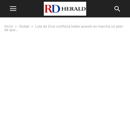
Inicio
Global
Lula da Siva confieza haber puesto en marcha un plan
de que...