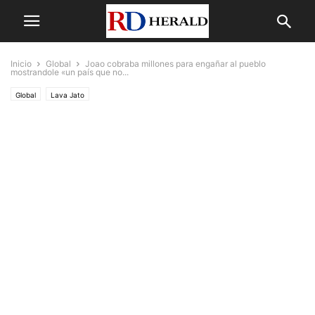
Inicio
Global
Joao cobraba millones para engañar al pueblo
mostrandole «un país que no...
Global
Lava Jato