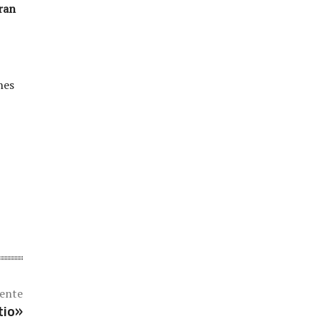
ran
nes
iente
tio»