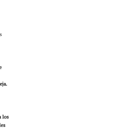
s
e
eja.
 los
les