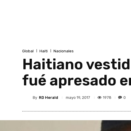
Global
Haiti
Nacionales
Haitiano vestid
fué apresado e
By
RD Herald
1978
0
mayo 19, 2017