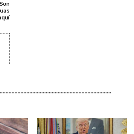
 Son
guas
aquí