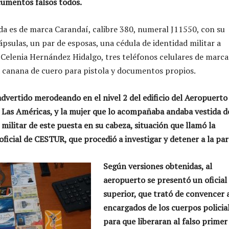
cumentos falsos todos.
da es de marca Carandaí, calibre 380, numeral J11550, con su
ápsulas, un par de esposas, una cédula de identidad militar a
Celenia Hernández Hidalgo, tres teléfonos celulares de marca
 canana de cuero para pistola y documentos propios.
advertido merodeando en el nivel 2 del edificio del Aeropuerto
 Las Américas, y la mujer que lo acompañaba andaba vestida d
 militar de este puesta en su cabeza, situación que llamó la
ficial de CESTUR, que procedió a investigar y detener a la par
Según versiones obtenidas, al
aeropuerto se presentó un oficial
superior, que trató de convencer a
encargados de los cuerpos policia
para que liberaran al falso primer