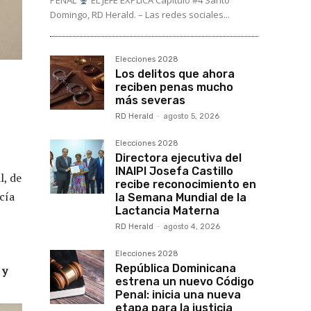
PENAL
EL JEFE EXPLICA Capítulo #4 Santo
Domingo, RD Herald. – Las redes sociales...
Elecciones 2028
Los delitos que ahora
reciben penas mucho
más severas
RD Herald
-
agosto 5, 2026
Elecciones 2028
Directora ejecutiva del
INAIPI Josefa Castillo
l, de
recibe reconocimiento en
cía
la Semana Mundial de la
Lactancia Materna
RD Herald
-
agosto 4, 2026
Elecciones 2028
República Dominicana
 y
estrena un nuevo Código
Penal: inicia una nueva
etapa para la justicia