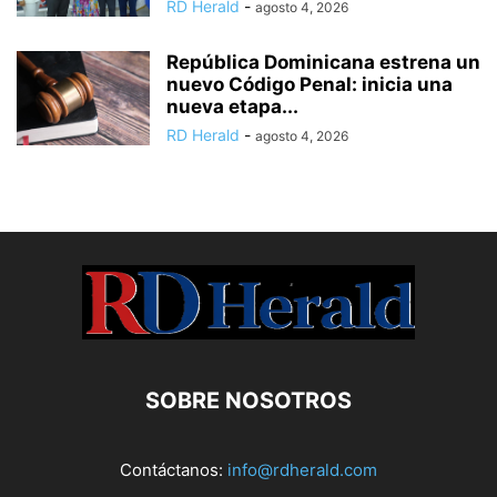
RD Herald
-
agosto 4, 2026
República Dominicana estrena un
nuevo Código Penal: inicia una
nueva etapa...
RD Herald
-
agosto 4, 2026
SOBRE NOSOTROS
Contáctanos:
info@rdherald.com