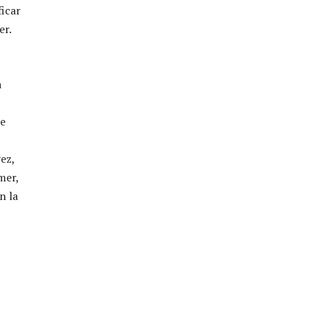
ficar
er.
B
a
ue
ez,
mer,
n la