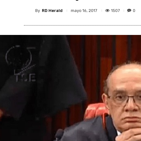
By
RD Herald
1507
0
mayo 16, 2017