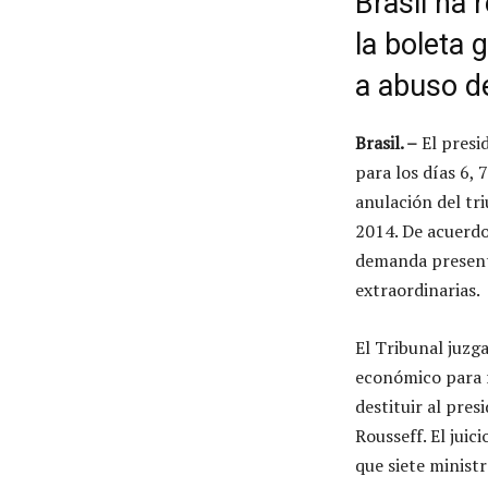
Brasil ha 
la boleta 
a abuso d
Brasil. –
El presi
para los días 6, 
anulación del tr
2014. De acuerdo
demanda presenta
extraordinarias.
El Tribunal juzga
económico para re
destituir al pre
Rousseff. El jui
que siete ministr