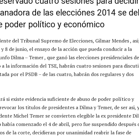
reservado cuatro sesiones para decidir
ganadora de las elecciónes 2014 se de
e poder político y económico
dente del Tribunal Supremo de Elecciones, Gilmar Mendes , as
7 y 8 de junio, el ensayo de la acción que pueda conducir a la
iunfo Dilma – Temer , que ganó las elecciones presidenciales de
 a la información del TSE, habrán cuatro sesiones para discuti
da por el PSDB – de las cuatro, habrán dos regulares y dos
rá si existe evidencia suficiente de abuso de poder político y
vocar los titulos de presidentes a Dilma y Temer, de ser asi, 
sidente Michel Temer se convierten elegible la ex presidente Di
cio había comenzado el 4 de abril, pero fue suspendido después 
os de la corte, decidieran por unanimidad reabrir la fase de