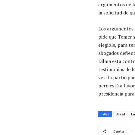
argumentos de la
la solicitud de 
Los argumentos d
pide que Temer s
elegible, para t
abogados defiend
Dilma esta contra
testimonios de lo
ve a la particip
pero está a favor
presidencia para 
TAGS
Brasil
La
Cuota