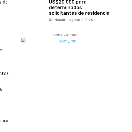
s de
US$20,000 para
determinados
solicitantes de residencia
RD Herald
-
agosto 7, 2026
- Advertisement -
e
ntos
x
a
para