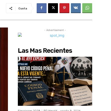
Cuota
- Advertisement -
Las Mas Recientes
Elecciones 2028
RD Herald
-
agosto 8, 2026