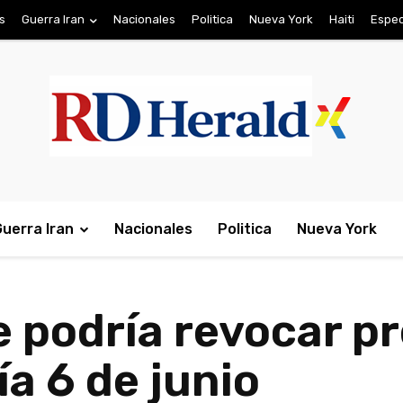
s
Guerra Iran
Nacionales
Politica
Nueva York
Haiti
Espec
Guerra Iran
Nacionales
Politica
Nueva York
e podría revocar p
ía 6 de junio