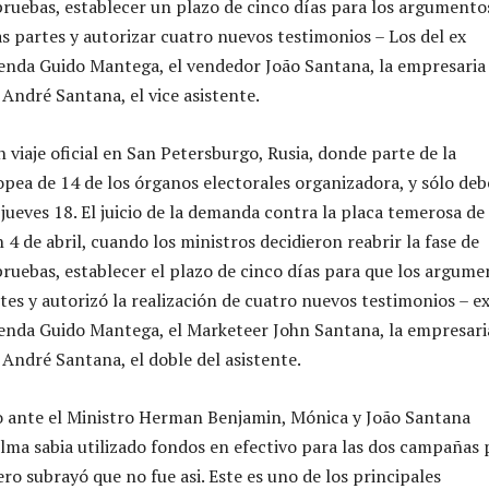
pruebas, establecer un plazo de cinco días para los argumento
as partes y autorizar cuatro nuevos testimonios – Los del ex
enda Guido Mantega, el vendedor João Santana, la empresaria
André Santana, el vice asistente.
 viaje oficial en San Petersburgo, Rusia, donde parte de la
pea de 14 de los órganos electorales organizadora, y sólo deb
l jueves 18. El juicio de la demanda contra la placa temerosa de
n 4 de abril, cuando los ministros decidieron reabrir la fase de
pruebas, establecer el plazo de cinco días para que los argume
rtes y autorizó la realización de cuatro nuevos testimonios – e
enda Guido Mantega, el Marketeer John Santana, la empresari
André Santana, el doble del asistente.
o ante el Ministro Herman Benjamin, Mónica y João Santana
lma sabia utilizado fondos en efectivo para las dos campañas 
ero subrayó que no fue asi. Este es uno de los principales