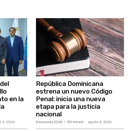
del
República Dominicana
llo
estrena un nuevo Código
to en la
Penal: inicia una nueva
la
etapa para la justicia
nacional
o 4, 2026
Elecciones 2028
RD Herald
-
agosto 4, 2026