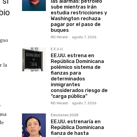
 si
las alarmas: petróleo
sube mientras Irán
bio
estudia restricciones y
Washington rechaza
pagar por el paso de
buques
RD Herald
-
agosto 7, 2026
igno
E.E.U.U.
EE.UU. estrena en
República Dominicana
r la
polémico sistema de
fianzas para
determinados
inmigrantes
considerados riesgo de
“carga pública”
RD Herald
-
agosto 7, 2026
y
lma
Elecciones 2028
EE.UU. estrenaría en
de
República Dominicana
fianza de hasta