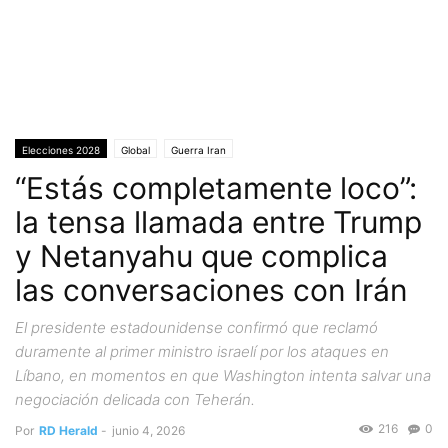
Elecciones 2028
Global
Guerra Iran
“Estás completamente loco”:
la tensa llamada entre Trump
y Netanyahu que complica
las conversaciones con Irán
El presidente estadounidense confirmó que reclamó
duramente al primer ministro israelí por los ataques en
Líbano, en momentos en que Washington intenta salvar una
negociación delicada con Teherán.
216
0
Por
RD Herald
-
junio 4, 2026