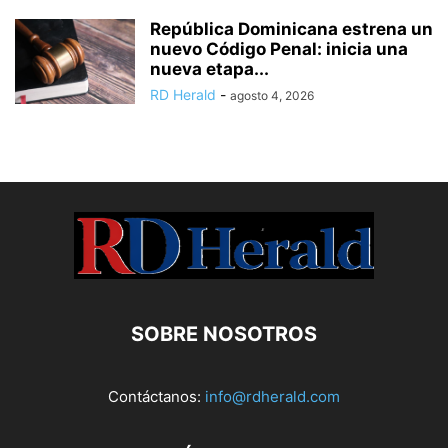
República Dominicana estrena un
nuevo Código Penal: inicia una
nueva etapa...
RD Herald
-
agosto 4, 2026
SOBRE NOSOTROS
Contáctanos:
info@rdherald.com