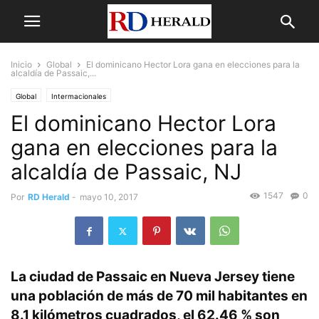
Inicio
Global
El dominicano Hector Lora gana en elecciones para la
alcaldía de Passaic,...
Global
Intermacionales
El dominicano Hector Lora
gana en elecciones para la
alcaldía de Passaic, NJ
1547
0
Por
RD Herald
-
mayo 10, 2017
La ciudad de Passaic en Nueva Jersey tiene
una población de más de 70 mil habitantes en
8.1 kilómetros cuadrados, el 62.46 % son