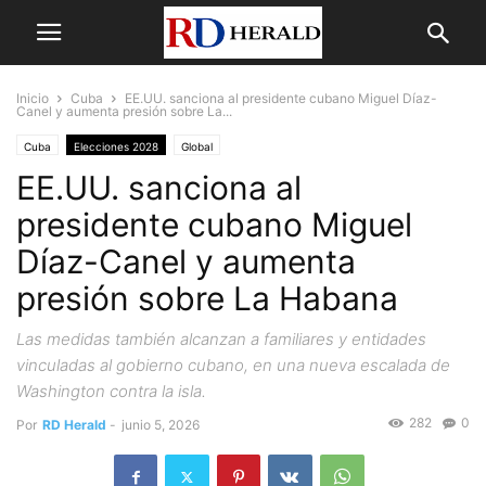
Inicio
Cuba
EE.UU. sanciona al presidente cubano Miguel Díaz-
Canel y aumenta presión sobre La...
Cuba
Elecciones 2028
Global
EE.UU. sanciona al
presidente cubano Miguel
Díaz-Canel y aumenta
presión sobre La Habana
Las medidas también alcanzan a familiares y entidades
vinculadas al gobierno cubano, en una nueva escalada de
Washington contra la isla.
282
0
Por
RD Herald
-
junio 5, 2026