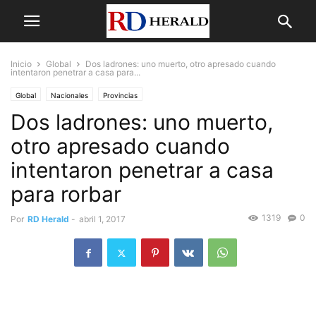
Inicio
Global
Dos ladrones: uno muerto, otro apresado cuando
intentaron penetrar a casa para...
Global
Nacionales
Provincias
Dos ladrones: uno muerto,
otro apresado cuando
intentaron penetrar a casa
para rorbar
1319
0
Por
RD Herald
-
abril 1, 2017