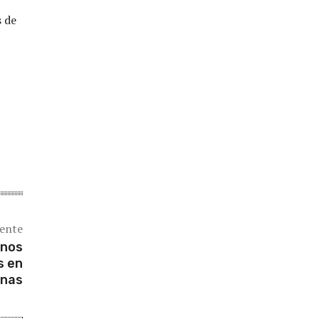
s de
iente
anos
s en
onas