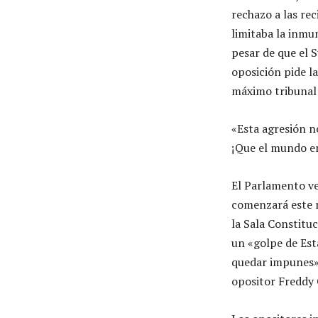
rechazo a las re
limitaba la inmu
pesar de que el 
oposición pide la
máximo tribunal 
«Esta agresión n
¡Que el mundo en
El Parlamento v
comenzará este m
la Sala Constitu
un «golpe de Est
quedar impunes»,
opositor Freddy 