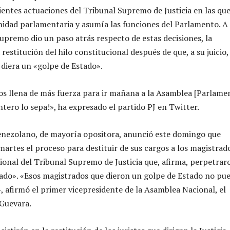
cientes actuaciones del Tribunal Supremo de Justicia en las qu
nidad parlamentaria y asumía las funciones del Parlamento. A
Supremo dio un paso atrás respecto de estas decisiones, la
 restitución del hilo constitucional después de que, a su juicio,
diera un «golpe de Estado».
os llena de más fuerza para ir mañana a la Asamblea [Parlamen
tero lo sepa!», ha expresado el partido PJ en Twitter.
enezolano, de mayoría opositora, anunció este domingo que
artes el proceso para destituir de sus cargos a los magistrad
cional del Tribunal Supremo de Justicia que, afirma, perpetrar
ado». «Esos magistrados que dieron un golpe de Estado no pu
 afirmó el primer vicepresidente de la Asamblea Nacional, el
Guevara.