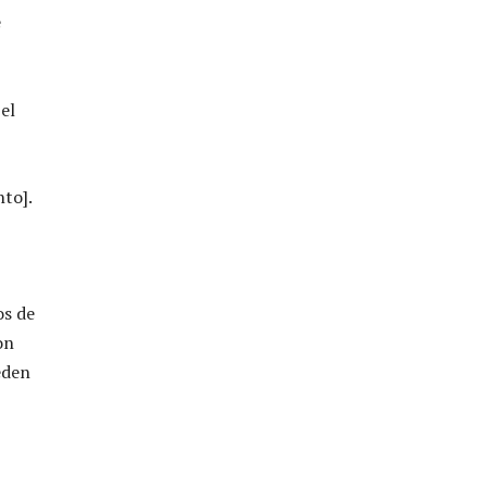
e
 el
to].
os de
on
eden