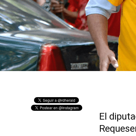
El diput
Requesen