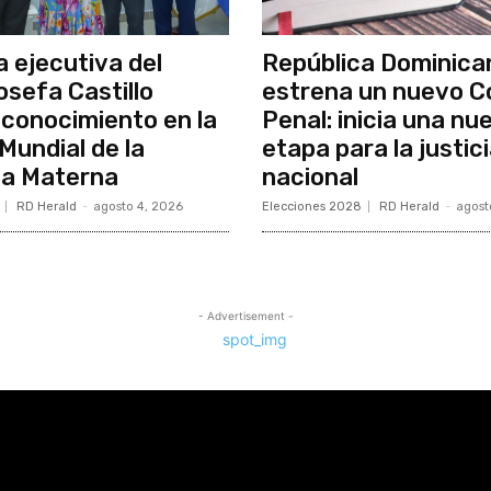
a ejecutiva del
República Dominica
osefa Castillo
estrena un nuevo C
econocimiento en la
Penal: inicia una nu
undial de la
etapa para la justic
ia Materna
nacional
RD Herald
-
agosto 4, 2026
Elecciones 2028
RD Herald
-
agost
- Advertisement -