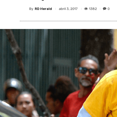
By
RD Herald
1382
0
abril 3, 2017