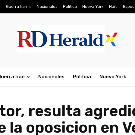
s
Guerra Iran
Nacionales
Politica
Nueva York
Haiti
Espec
Guerra Iran
Nacionales
Politica
Nueva York
tor, resulta agredi
e la oposicion en 