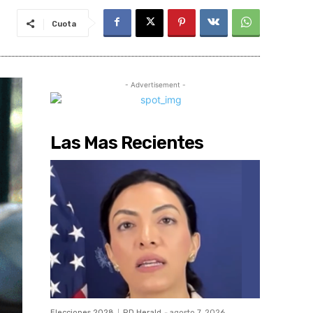
Cuota
- Advertisement -
Las Mas Recientes
Elecciones 2028
RD Herald
-
agosto 7, 2026